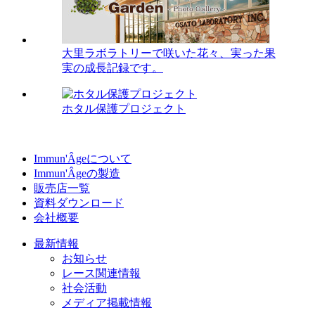
大里ラボラトリーで咲いた花々、実った果
実の成長記録です。
ホタル保護プロジェクト
Immun'Âgeについて
Immun'Âgeの製造
販売店一覧
資料ダウンロード
会社概要
最新情報
お知らせ
レース関連情報
社会活動
メディア掲載情報