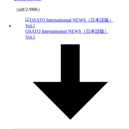
（pdf:2.9Mb）
OSATO Internationnal NEWS（日本語版）
Vol.1