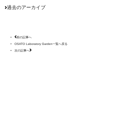
過去のアーカイブ
前の記事へ
OSATO Laboratory Garden一覧へ戻る
次の記事へ
発売元・お問い合わせ
Osato International Inc.
株式会社 大里インターナショナル
〒501-0501
岐阜県揖斐郡大野町稲富1956
TEL：
0585-34-3130
FAX：0585-34-3880