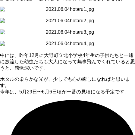
中には、昨年
12
月に大野町立北小学校
4
年生の子供たちと一緒
に放流した幼虫たちも大人になって無事飛んでくれていると思
うと、感慨深いです。
ホタルの柔らかな光が、少しでも心の癒しになればと思いま
す。
今年は、
5
月
29
日〜
6
月
6
日頃が一番の見頃になる予定です。