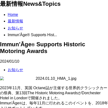
最新情報
News&Topics
Home
最新情報
お知らせ
Immun'Âge®︎ Supports Hist...
Immun'Âge
Supports Historic
®︎
Motoring Awards
2024/01/10
お知らせ
2023
年
11
月、英国
Octane
誌が主催する世界的クラシックカー
の祭典、第
13
回
The Historic Motoring Awards
が
Dorchester
Hotel in London
で開催されました。
Immun'Âge
は、毎年
11
月に行われるこのイベントを、
2018
年
®︎