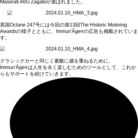
Maserati A6G Zagato
が選ばれました。
英国
Octane 247
号には今回の第
13
回
The Historic Motoring
Awards
の様子とともに、
Immun'Âge
の広告も掲載されていま
®︎
す。
クラシックカーと同じく素敵に歳を重ねるために、
Immun'Âge
は人生を永く楽しむためのツールとして、これか
®︎
らもサポートを続けていきます。