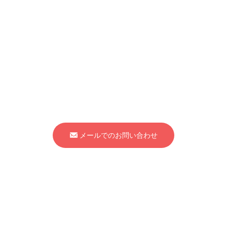
発売元・お問い合わせ
Osato International Inc.
株式会社 大里インターナショナル
〒501-0501
岐阜県揖斐郡大野町稲富1956
TEL：
0585-34-3130
FAX：0585-34-3880
メールでのお問い合わせ