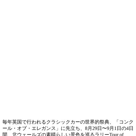
毎年英国で行われるクラシックカーの世界的祭典、「コンク
ール・オブ・エレガンス」に先立ち、
8
月
29
日〜
9
月
1
日の
4
日
間、北ウェールズの素晴らしい景色を巡るラリー
Tour of