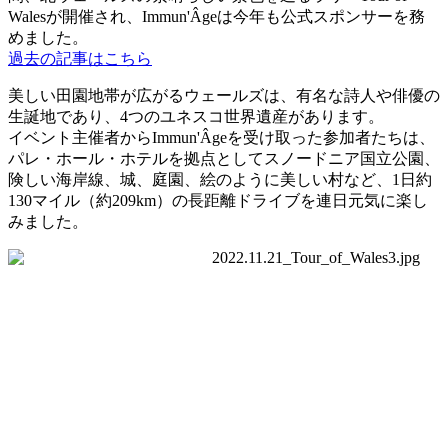
Wales
が開催され、
Immun'Âge
は今年も公式スポンサーを務
めました。
過去の記事はこちら
美しい田園地帯が広がるウェールズは、有名な詩人や俳優の
生誕地であり、
4
つのユネスコ世界遺産があります。
イベント主催者から
Immun'Âge
を受け取った参加者たちは、
パレ・ホール・ホテルを拠点としてスノードニア国立公園、
険しい海岸線、城、庭園、絵のように美しい村など、
1
日約
130
マイル（約
209km
）の長距離ドライブを連日元気に楽し
みました。