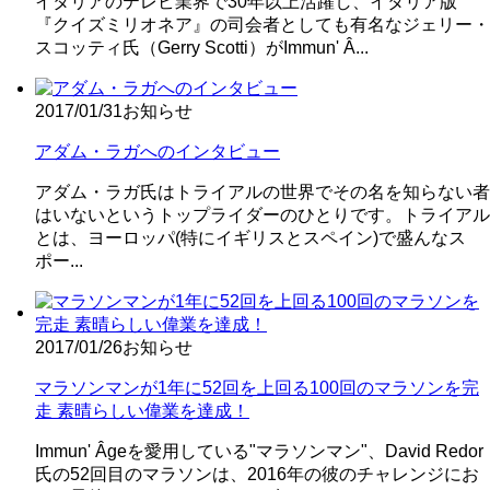
イタリアのテレビ業界で30年以上活躍し、イタリア版
『クイズミリオネア』の司会者としても有名なジェリー・
スコッティ氏（Gerry Scotti）がImmun' Â...
2017/01/31
お知らせ
アダム・ラガへのインタビュー
アダム・ラガ氏はトライアルの世界でその名を知らない者
はいないというトップライダーのひとりです。トライアル
とは、ヨーロッパ(特にイギリスとスペイン)で盛んなス
ポー...
2017/01/26
お知らせ
マラソンマンが1年に52回を上回る100回のマラソンを完
走 素晴らしい偉業を達成！
Immun' Âgeを愛用している"マラソンマン"、David Redor
氏の52回目のマラソンは、2016年の彼のチャレンジにお